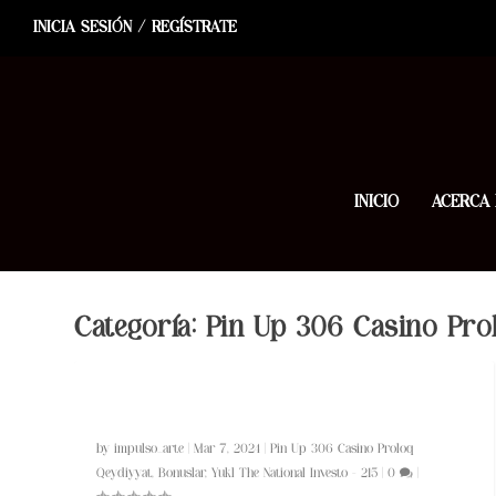
INICIA SESIÓN / REGÍSTRATE
INICIO
ACERCA
Categoría:
Pin Up 306 Casino Prol
Pin Up Azerbaijan-a Onlayn əylənmək Onlayn
Qumar Saytı
by
impulso_arte
|
Mar 7, 2024
|
Pin Up 306 Casino Proloq
Qeydiyyat, Bonuslar, Yukl The National Investo - 215
|
0
|