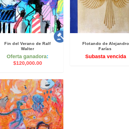
Fin del Verano de Ralf
Flotando de Alejandr
Walter
Farías
Oferta ganadora
:
Subasta vencida
$
120,000.00