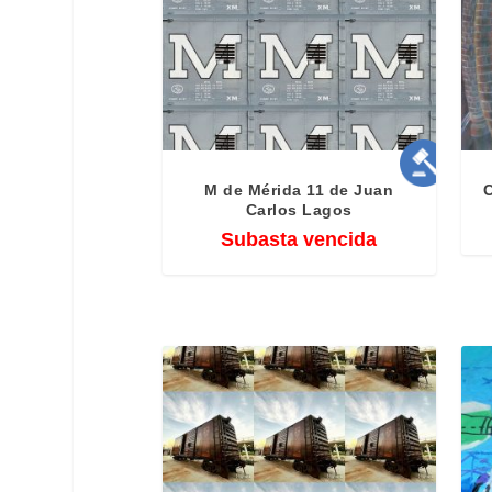
l
u
e
M de Mérida 11 de Juan
C
Carlos Lagos
Subasta vencida