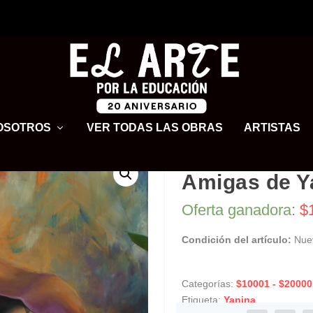
OSOTROS
VER TODAS LAS OBRAS
ARTISTAS
Amigas de Y
Oferta ganadora
:
$
Condición del artículo:
Nue
Categorías:
$10001 - $20000
Etiqueta:
Yanina