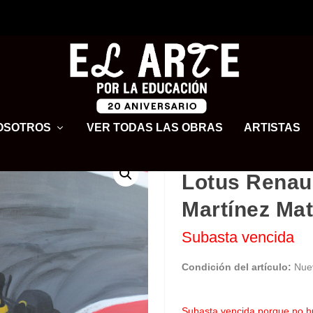
OSOTROS
VER TODAS LAS OBRAS
ARTISTAS
Lotus Renaul
Martínez Ma
Subasta vencida
Condición del artículo:
Nue
Subasta vencida porque no h