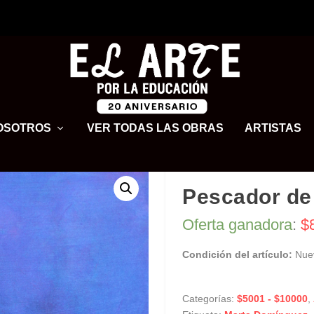
OSOTROS
VER TODAS LAS OBRAS
ARTISTAS
Pescador de
Oferta ganadora
:
$
Condición del artículo:
Nue
Categorías:
$5001 - $10000
,