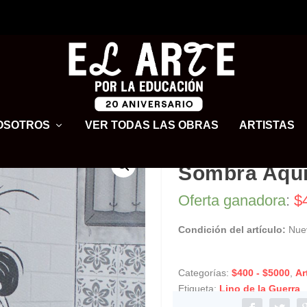
OSOTROS
VER TODAS LAS OBRAS
ARTISTAS
Sombra Aquí 
Oferta ganadora
:
$
Condición del artículo:
Nue
Categorías:
$400 - $5000
,
Ar
Etiqueta:
Lino de la Guerra