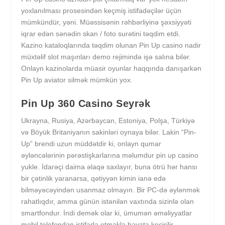
yoxlanılması prosesindən keçmiş istifadəçilər üçün
mümkündür, yəni. Müəssisənin rəhbərliyinə şəxsiyyəti
iqrar edən sənədin skan / foto surətini təqdim etdi.
Kazino kataloqlarında təqdim olunan Pin Up casino nadir
müxtəlif slot maşınları demo rejimində işə salına bilər.
Onlayn kazinolarda müasir oyunlar haqqında danışarkən
Pin Up aviator silmək mümkün yox.
Pin Up 360 Casino Seyrək
Ukrayna, Rusiya, Azərbaycan, Estoniya, Polşa, Türkiyə
və Böyük Britaniyanın sakinləri oynaya bilər. Lakin “Pin-
Up” brendi uzun müddətdir ki, onlayn qumar
əyləncələrinin pərəstişkarlarına məlumdur pin up casino
yukle. İdarəçi daima əlaqə saxlayır, buna ötrü hər hansı
bir çətinlik yaranarsa, qətiyyən kimin ianə edə
bilməyəcəyindən usanmaz olmayın. Bir PC-də əylənmək
rahatlıqdır, amma günün istənilən vaxtında sizinlə olan
smartfondur. İndi demək olar ki, ümumən əməliyyatlar
mobil telefondan istifadə etməklə həyata keçirilir.