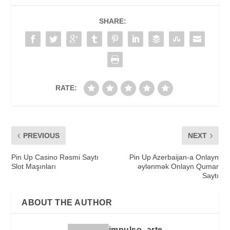
SHARE:
RATE:
PREVIOUS
NEXT
Pin Up Casino Rəsmi Saytı
Pin Up Azerbaijan-a Onlayn
Slot Maşınları
əylənmək Onlayn Qumar
Saytı
ABOUT THE AUTHOR
impulso_arte