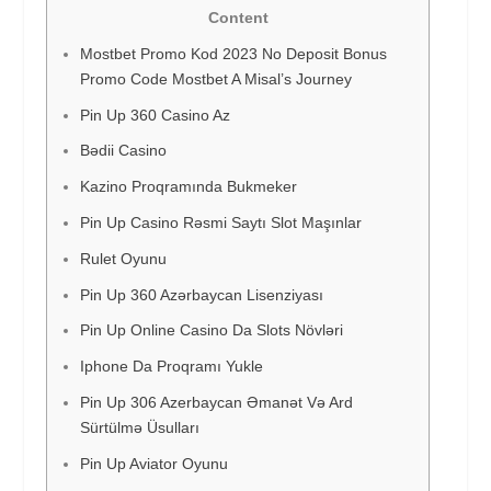
Content
Mostbet Promo Kod 2023 No Deposit Bonus
Promo Code Mostbet A Misal’s Journey
Pin Up 360 Casino Az
Bədii Casino
Kazino Proqramında Bukmeker
Pin Up Casino Rəsmi Saytı Slot Maşınlar
Rulet Oyunu
Pin Up 360 Azərbaycan Lisenziyası
Pin Up Online Casino Da Slots Növləri
Iphone Da Proqramı Yukle
Pin Up 306 Azerbaycan Əmanət Və Ard
Sürtülmə Üsulları
Pin Up Aviator Oyunu