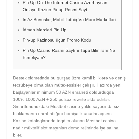
Pin Up On The Internet Casino Azerbaycan ️
Onlayn Kazino Pinup Rəsmi Sayt
In Az Bonuslar, Mobil Tətbiq Və Mərc Marketləri
İdman Mərcləri Pin Up
Pin-up Kazinosu üçün Promo Kodu
Pin Up Casino Rəsmi Saytını Tapa Bilmirəm Nə
Etməliyəm?
Dəstək xidmətində bu qurşaq üzrə kamil biliklərə və geniş
təcrübəyə olma olan mütəxəssislər çalışır. Hazırda yeni
başlayanlar minimum 50 AZN əmanəti doldurduqda
100% 1000 AZN + 250 pulsuz rewrite əldə edirlər.
Smartfonunuzdakı Mostbet casino yukle sayəsində siz
bloklamanın narahatlığını həmişəlik unudacaqsınız.
Kazino kataloqlarında təqdim olunan Mostbet casino
nadir müxtəlif slot maşınları demo rejimində işə salına
bilər.