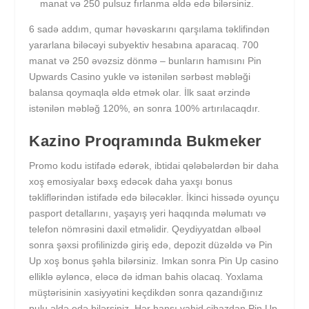
manat və 250 pulsuz fırlanma əldə edə bilərsiniz.
6 sadə addım, qumar həvəskarını qarşılama təklifindən
yararlana biləcəyi subyektiv hesabına aparacaq. 700
manat və 250 əvəzsiz dönmə – bunların hamısını Pin
Upwards Casino yukle və istənilən sərbəst məbləği
balansa qoymaqla əldə etmək olar. İlk saat ərzində
istənilən məbləğ 120%, ən sonra 100% artırılacaqdır.
Kazino Proqramında Bukmeker
Promo kodu istifadə edərək, ibtidai qələbələrdən bir daha
xoş emosiyalar bəxş edəcək daha yaxşı bonus
təkliflərindən istifadə edə biləcəklər. İkinci hissədə oyunçu
pasport detallarını, yaşayış yeri haqqında məlumatı və
telefon nömrəsini daxil etməlidir. Qeydiyyatdan əlbəəl
sonra şəxsi profilinizdə giriş edə, depozit düzəldə və Pin
Up xoş bonus şəhla bilərsiniz. Imkan sonra Pin Up casino
elliklə əyləncə, eləcə də idman bahis olacaq. Yoxlama
müştərisinin xasiyyətini keçdikdən sonra qazandığınız
pulu əldə edə bilərsiniz. Hər hansı vahid cihazdan Pin Up