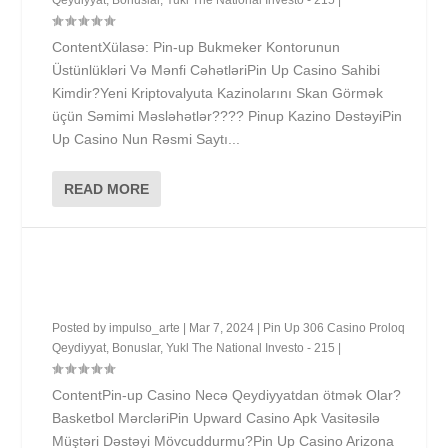
Qeydiyyat, Bonuslar, Yukl The National Investo - 215
|
ContentXülasə: Pin-up Bukmeker Kontorunun
Üstünlükləri Və Mənfi CəhətləriPin Up Casino Sahibi
Kimdir?Yeni Kriptovalyuta Kazinolarını Skan Görmək
üçün Səmimi Məsləhətlər???? Pinup Kazino DəstəyiPin
Up Casino Nun Rəsmi Saytı...
READ MORE
Pin Up 306 Casino Proloq Qeydiyyat,
Bonuslar, Yuk
Posted by
impulso_arte
|
Mar 7, 2024
|
Pin Up 306 Casino Proloq
Qeydiyyat, Bonuslar, Yukl The National Investo - 215
|
ContentPin-up Casino Necə Qeydiyyatdan ötmək Olar?
Basketbol MərcləriPin Upward Casino Apk Vasitəsilə
Müştəri Dəstəyi Mövcuddurmu?Pin Up Casino Arizona