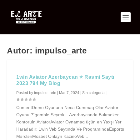
Autor:
impulso_arte
1win Aviator Azerbaycan ⭐️ Rəsmi Saytı
2023 794 My Blog
Posted by
impulso_arte
|
Mar 7, 2024
|
Sin categoría
|
ContentDemo Oyununa Necə Cummaq Olar Aviator
Oyunu ?“gamble Seyrək – Azərbaycanda Bukmeker
KontoruIn AviatorAviator Oynamaq üçün ən Yaxşı Yer
Haradadır: 1win Veb Saytında Və ProqramındaEsports
MərcləriMosbet Onlayn KazinoVeb...